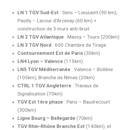
LN 1 TGV Sud-Est
: Sens – Lieusaint (90 km),
Pasilly – Lacour d’Arcenay (60 km) +
construction de 3 murs anti-bruit.
LN 2 TGV Atlantique
: Massy – Tours (200km)
LN 3 TGV Nord
: 600 Chambre de Tirage
Contournement Est de Paris
(30km)
LN4 Lyon – Valence
(115km)
LN5 TGV Méditerranée
: Valence – Bollène
(105km), Branche de Nîmes (20km)
CTRL 1 TGV Angleterre
: Travaux de
Signalisation (70km)
TGV Est 1ère phase
: Paris – Baudrecourt
(300km)
Ligne Bourg – Bellegarde
(70km)
TGV Rhin-Rhône Branche Est
(140km), et