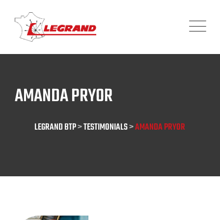
Skip
Panneau de gestion des cookies
to
content
AMANDA PRYOR
LEGRAND BTP
>
TESTIMONIALS
>
AMANDA PRYOR