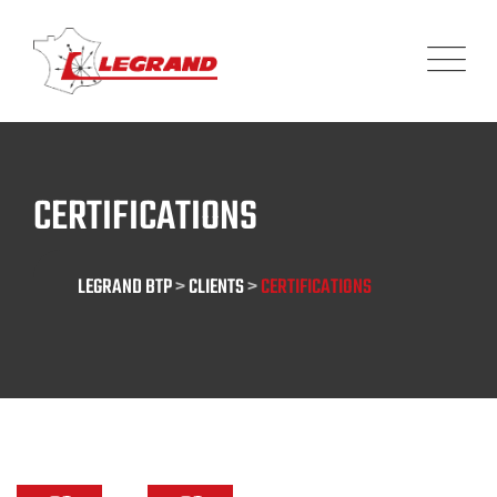
Skip
Panneau de gestion des cookies
to
content
CERTIFICATIONS
LEGRAND BTP
>
CLIENTS
>
CERTIFICATIONS