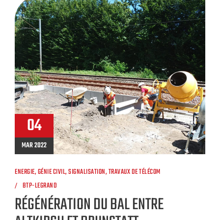
04
MAR 2022
ENERGIE
,
GÉNIE CIVIL
,
SIGNALISATION
,
TRAVAUX DE TÉLÉCOM
BTP-LEGRAND
RÉGÉNÉRATION DU BAL ENTRE